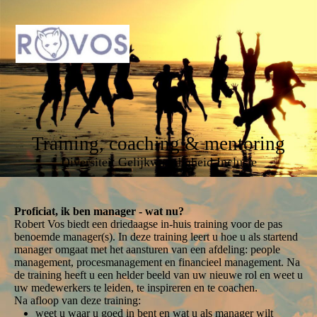
Training, coaching & mentoring
Diversiteit Gelijkwaardigheid Inclusie
Proficiat, ik ben manager - wat nu?
Robert Vos biedt een driedaagse in-huis training voor de pas
benoemde manager(s). In deze training leert u hoe u als startend
manager omgaat met het aansturen van een afdeling: people
management, procesmanagement en financieel management. Na
de training heeft u een helder beeld van uw nieuwe rol en weet u
uw medewerkers te leiden, te inspireren en te coachen.
Na afloop van deze training:
weet u waar u goed in bent en wat u als manager wilt